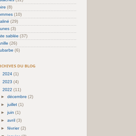
ire
(8)
ommes
(10)
aliné
(29)
runes
(3)
te sablée
(37)
nille
(26)
hubarbe
(6)
RCHIVES DU BLOG
►
2024
(1)
►
2023
(4)
▼
2022
(11)
►
décembre
(2)
►
juillet
(1)
►
juin
(1)
►
avril
(3)
►
février
(2)