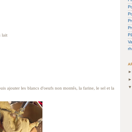
Po
P
Pr
P
Pâ
lait
Va
r
A
is ajouter les blancs d'oeufs non montés, la farine, le sel et la