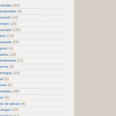
mandes
(44)
acahuètes
(6)
aramel
(16)
rises
(10)
ocolat
(120)
tron
(19)
ntastik
(20)
igues
(4)
aises
(28)
ramboises
(21)
arron
(8)
eringue
(14)
el
(5)
ûres
(5)
isettes
(48)
ix
(5)
ix de pécan
(4)
ranges
(15)
staches
(12)