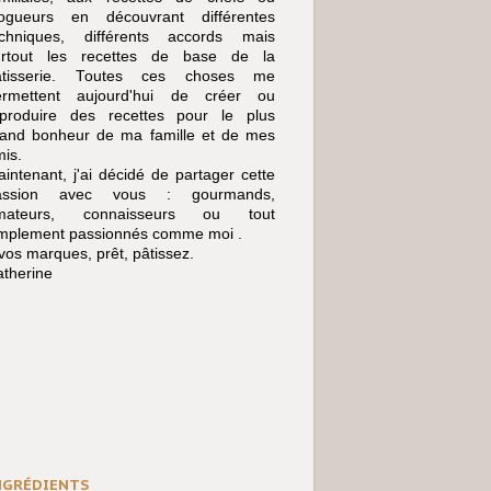
logueurs en découvrant différentes
echniques, différents accords mais
urtout les recettes de base de la
âtisserie. Toutes ces choses me
ermettent aujourd'hui de créer ou
eproduire des recettes pour le plus
rand bonheur de ma famille et de mes
is.
intenant, j'ai décidé de partager cette
assion avec vous : gourmands,
mateurs, connaisseurs ou tout
implement passionnés comme moi .
vos marques, prêt, pâtissez.
therine
NGRÉDIENTS