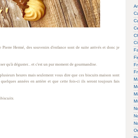
A
C
C
Ce
Ch
Ci
e Pierre Hermé, des souvenirs d'enfance sont de suite arrivés et donc je
Fa
F
liser qu'à déguster... et c'est un pur moment de gourmandise.
Fr
F
 plusieurs heures mais seulement vous dire que ces biscuits maison sont
M
quelques années en arrière et que cette fois-ci ils seront toujours fais
M
Mi
biscuits.
M
No
No
No
O
Pi