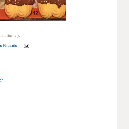
station :-).
ts Biscuits
27