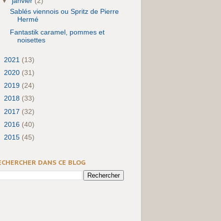
▼
janvier
(2)
Sablés viennois ou Spritz de Pierre
Hermé
Fantastik caramel, pommes et
noisettes
►
2021
(13)
►
2020
(31)
►
2019
(24)
►
2018
(33)
►
2017
(32)
►
2016
(40)
►
2015
(45)
ECHERCHER DANS CE BLOG