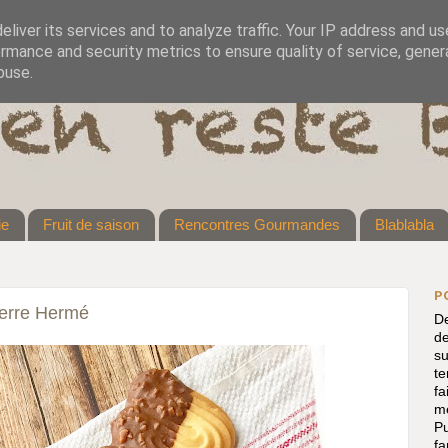
liver its services and to analyze traffic. Your IP address and u
rmance and security metrics to ensure quality of service, gene
buse.
ie
Fruit de saison
Rencontres Gourmandes
Blablabla
P
ierre Hermé
De
de
su
te
fa
me
P
f