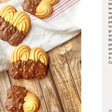
b
t
s
p
p
r
g
am
Ma
p
a
s
A 
Ca
I