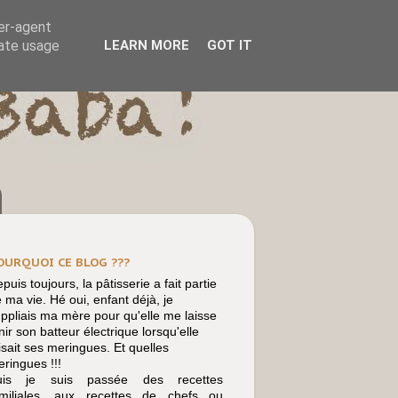
ser-agent
rate usage
LEARN MORE
GOT IT
OURQUOI CE BLOG ???
puis toujours, la pâtisserie a fait partie
 ma vie. Hé oui, enfant déjà, je
ppliais ma mère pour qu'elle me laisse
nir son batteur électrique lorsqu'elle
isait ses meringues. Et quelles
ringues !!!
uis je suis passée des recettes
amiliales, aux recettes de chefs ou