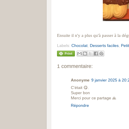
Ensuite il n'y a plus qu'à passer à la dégu
Labels:
Chocolat
,
Desserts faciles
,
Peti
1 commentaire:
Anonyme
9 janvier 2025 à 20:
C'était 😋.
Super bon
Merci pour ce partage 🙏
Répondre