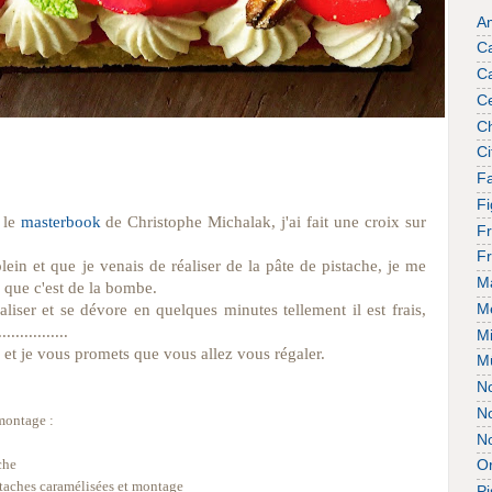
A
C
C
Ce
Ch
Ci
Fa
F
le
masterbook
de Christophe Michalak, j'ai fait une croix sur
Fr
F
ein et que je venais de réaliser de la pâte de pistache, je me
M
 que c'est de la bombe.
éaliser et se dévore en quelques minutes tellement il est frais,
M
............
Mi
 et je vous promets que vous allez vous régaler.
M
No
No
 montage :
No
che
O
istaches caramélisées
et montage
Pi