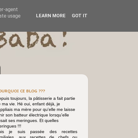
ser-agent
rate usage
LEARN MORE
GOT IT
OURQUOI CE BLOG ???
puis toujours, la pâtisserie a fait partie
 ma vie. Hé oui, enfant déjà, je
ppliais ma mère pour qu'elle me laisse
nir son batteur électrique lorsqu'elle
isait ses meringues. Et quelles
ringues !!!
uis je suis passée des recettes
amiliales, aux recettes de chefs ou