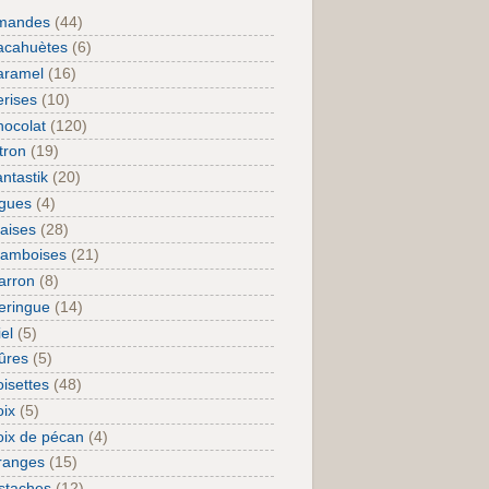
mandes
(44)
acahuètes
(6)
aramel
(16)
rises
(10)
ocolat
(120)
tron
(19)
ntastik
(20)
igues
(4)
aises
(28)
ramboises
(21)
arron
(8)
eringue
(14)
el
(5)
ûres
(5)
isettes
(48)
ix
(5)
ix de pécan
(4)
ranges
(15)
staches
(12)