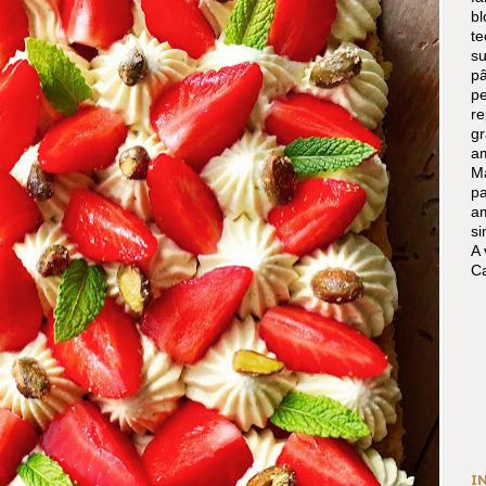
b
t
s
p
p
r
g
am
Ma
p
a
s
A 
Ca
I