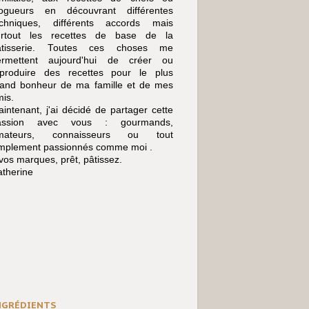
logueurs en découvrant différentes
echniques, différents accords mais
urtout les recettes de base de la
âtisserie. Toutes ces choses me
ermettent aujourd'hui de créer ou
eproduire des recettes pour le plus
rand bonheur de ma famille et de mes
is.
intenant, j'ai décidé de partager cette
assion avec vous : gourmands,
mateurs, connaisseurs ou tout
implement passionnés comme moi .
vos marques, prêt, pâtissez.
therine
NGRÉDIENTS