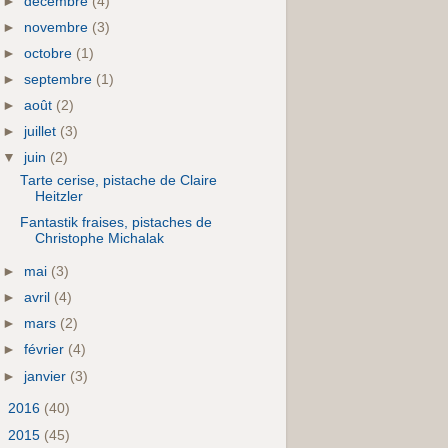
►
décembre
(4)
►
novembre
(3)
►
octobre
(1)
►
septembre
(1)
►
août
(2)
►
juillet
(3)
▼
juin
(2)
Tarte cerise, pistache de Claire
Heitzler
Fantastik fraises, pistaches de
Christophe Michalak
►
mai
(3)
►
avril
(4)
►
mars
(2)
►
février
(4)
►
janvier
(3)
►
2016
(40)
►
2015
(45)