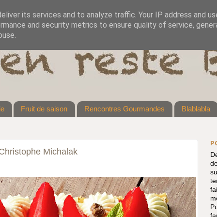
liver its services and to analyze traffic. Your IP address and u
rmance and security metrics to ensure quality of service, gene
buse.
ie
Fruit de saison
Rencontres Gourmandes
Blablabla
P
 Christophe Michalak
De
de
su
te
fa
me
P
f