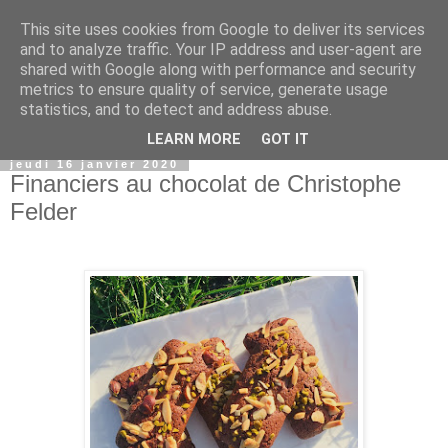
This site uses cookies from Google to deliver its services
and to analyze traffic. Your IP address and user-agent are
shared with Google along with performance and security
metrics to ensure quality of service, generate usage
statistics, and to detect and address abuse.
▼
LEARN MORE
GOT IT
jeudi 16 janvier 2020
Financiers au chocolat de Christophe
Felder