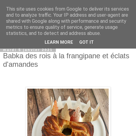
This site uses cookies from Google to deliver its services
and to analyze traffic. Your IP address and user-agent are
shared with Google along with performance and security
metrics to ensure quality of service, generate usage
statistics, and to detect and address abuse.
▼
LEARN MORE
GOT IT
mardi 5 janvier 2021
Babka des rois à la frangipane et éclats
d'amandes