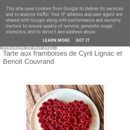
This site uses cookies from Google to deliver its services
and to analyze traffic. Your IP address and user-agent are
shared with Google along with performance and security
metrics to ensure quality of service, generate usage
statistics, and to detect and address abuse.
▼
LEARN MORE
GOT IT
dimanche 23 mai 2021
Tarte aux framboises de Cyril Lignac et
Benoit Couvrand